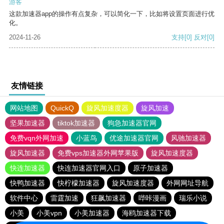
游客
这款加速器app的操作有点复杂，可以简化一下，比如将设置页面进行优
化。
2024-11-26
支持
[0]
反对
[0]
友情链接
网站地图
QuickQ
旋风加速度器
旋风加速
坚果加速器
tiktok加速器
狗急加速器官网
免费vqn外网加速
小蓝鸟
优途加速器官网
风驰加速器
旋风加速器
免费vps加速器外网苹果版
旋风加速度器
快连加速器
快连加速器官网入口
原子加速器
快鸭加速器
快柠檬加速器
旋风加速度器
外网网址导航
软件中心
雷霆加速
狂飙加速器
哔咔漫画
瑞乐小说
小美
小美vpn
小美加速器
海鸥加速器下载